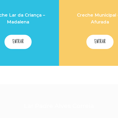
che Lar da Criança –
Creche Municipal
Madalena
Afurada
ENTRAR
ENTRAR
Lar Padre Alves Correia