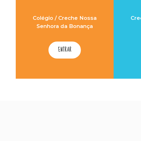
Colégio / Creche Nossa
Cre
Senhora da Bonança
ENTRAR