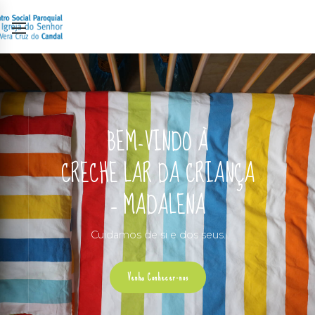
BEM-VINDO À
CRECHE LAR DA CRIANÇA
– MADALENA
Cuidamos de si e dos seus.
Venha Conhecer-nos