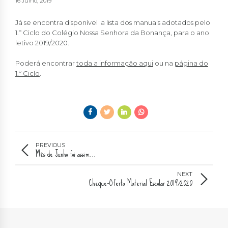
16 Julho, 2019
Já se encontra disponível a lista dos manuais adotados pelo
1.º Ciclo do Colégio Nossa Senhora da Bonança, para o ano
letivo 2019/2020.
Poderá encontrar
toda a informação aqui
ou na
página do
1.º Ciclo
.
PREVIOUS
Mês de Junho foi assim...
NEXT
Cheque-Oferta Material Escolar 2019/2020