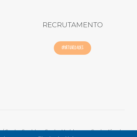
RECRUTAMENTO
OPORTUNIDADES
o / Creche Candal
Creche Madalena
Creche Afurada