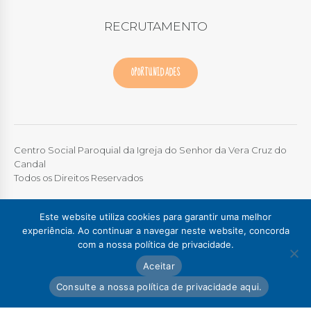
RECRUTAMENTO
OPORTUNIDADES
Centro Social Paroquial da Igreja do Senhor da Vera Cruz do
Candal
Todos os Direitos Reservados
TERMOS DE UTILIZAÇÃO
|
POLÍTICA DE PRIVACIDADE
|
LIVRO
Este website utiliza cookies para garantir uma melhor
DE RECLAMAÇÕES ONLINE
experiência. Ao continuar a navegar neste website, concorda
com a nossa política de privacidade.
Colégio / Creche Candal
Creche Madalena
Aceitar
Creche Afurada
C. S. P. Santa Marinha
Lar Padre Alves Correia
Consulte a nossa política de privacidade aqui.