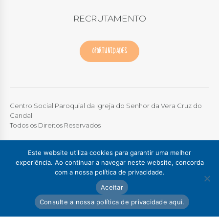
RECRUTAMENTO
OPORTUNIDADES
Centro Social Paroquial da Igreja do Senhor da Vera Cruz do
Candal
Todos os Direitos Reservados
TERMOS DE UTILIZAÇÃO
|
POLÍTICA DE PRIVACIDADE
|
LIVRO
Este website utiliza cookies para garantir uma melhor
DE RECLAMAÇÕES ONLINE
experiência. Ao continuar a navegar neste website, concorda
com a nossa política de privacidade.
Colégio / Creche Candal
Creche Madalena
Aceitar
Creche Afurada
C. S. P. Santa Marinha
Lar Padre Alves Correia
Consulte a nossa política de privacidade aqui.