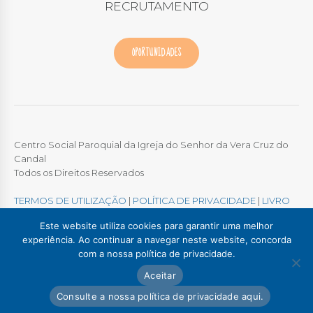
RECRUTAMENTO
OPORTUNIDADES
Centro Social Paroquial da Igreja do Senhor da Vera Cruz do
Candal
Todos os Direitos Reservados
TERMOS DE UTILIZAÇÃO
|
POLÍTICA DE PRIVACIDADE
|
LIVRO
DE RECLAMAÇÕES ONLINE
Este website utiliza cookies para garantir uma melhor
experiência. Ao continuar a navegar neste website, concorda
com a nossa política de privacidade.
Colégio / Creche Candal
Creche Madalena
Aceitar
Creche Afurada
C. S. P. Santa Marinha
Lar Padre Alves Correia
Consulte a nossa política de privacidade aqui.