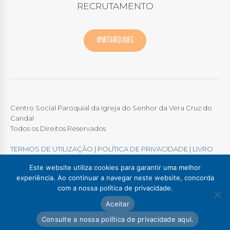
RECRUTAMENTO
OPORTUNIDADES
Centro Social Paroquial da Igreja do Senhor da Vera Cruz do
Candal
Todos os Direitos Reservados
TERMOS DE UTILIZAÇÃO
|
POLÍTICA DE PRIVACIDADE
|
LIVRO
DE RECLAMAÇÕES ONLINE
Este website utiliza cookies para garantir uma melhor
experiência. Ao continuar a navegar neste website, concorda
com a nossa política de privacidade.
Colégio / Creche Candal
Creche Madalena
Aceitar
Creche Afurada
C. S. P. Santa Marinha
Lar Padre Alves Correia
Consulte a nossa política de privacidade aqui.