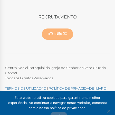
RECRUTAMENTO
OPORTUNIDADES
Centro Social Paroquial da Igreja do Senhor da Vera Cruz do
Candal
Todos os Direitos Reservados
TERMOS DE UTILIZAÇÃO
|
POLÍTICA DE PRIVACIDADE
|
LIVRO
DE RECLAMAÇÕES ONLINE
Este website utiliza cookies para garantir uma melhor
experiência. Ao continuar a navegar neste website, concorda
com a nossa política de privacidade.
Colégio / Creche Candal
Creche Madalena