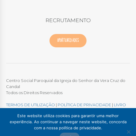
RECRUTAMENTO
OPORTUNIDADES
Centro Social Paroquial da Igreja do Senhor da Vera Cruz do
Candal
Todos os Direitos Reservados
TERMOS DE UTILIZAÇÃO
|
POLÍTICA DE PRIVACIDADE
|
LIVRO
DE RECLAMAÇÕES ONLINE
Este website utiliza cookies para garantir uma melhor
experiência. Ao continuar a navegar neste website, concorda
com a nossa política de privacidade.
Colégio / Creche Candal
Creche Madalena