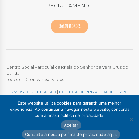
RECRUTAMENTO
OPORTUNIDADES
Centro Social Paroquial da Igreja do Senhor da Vera Cruz do
Candal
Todos os Direitos Reservados
TERMOS DE UTILIZAÇÃO
|
POLÍTICA DE PRIVACIDADE
|
LIVRO
DE RECLAMAÇÕES ONLINE
Este website utiliza cookies para garantir uma melhor
experiência. Ao continuar a navegar neste website, concorda
com a nossa política de privacidade.
Colégio / Creche Candal
Creche Madalena
Aceitar
Creche Afurada
C. S. P. Santa Marinha
Lar Padre Alves Correia
Consulte a nossa política de privacidade aqui.