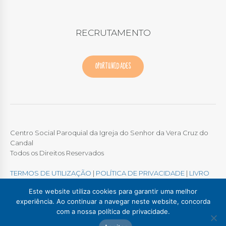
RECRUTAMENTO
OPORTUNIDADES
Centro Social Paroquial da Igreja do Senhor da Vera Cruz do
Candal
Todos os Direitos Reservados
TERMOS DE UTILIZAÇÃO
|
POLÍTICA DE PRIVACIDADE
|
LIVRO
DE RECLAMAÇÕES ONLINE
Este website utiliza cookies para garantir uma melhor
experiência. Ao continuar a navegar neste website, concorda
com a nossa política de privacidade.
Colégio / Creche Candal
Creche Madalena