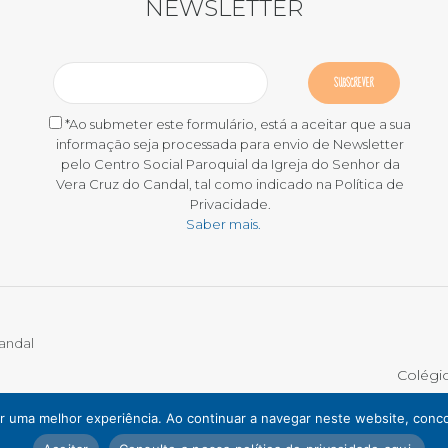
NEWSLETTER
*Ao submeter este formulário, está a aceitar que a sua
informação seja processada para envio de Newsletter
pelo Centro Social Paroquial da Igreja do Senhor da
Vera Cruz do Candal, tal como indicado na Política de
Privacidade.
Saber mais.
Candal
Colégi
DE RECLAMAÇÕES
tir uma melhor experiência. Ao continuar a navegar neste website, conco