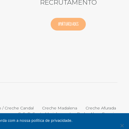
RECRUTAMENTO
OPORTUNIDADES
o / Creche Candal
Creche Madalena
Creche Afurada
C. S. P. Santa Marinha
Lar Padre Alves Correia
rda com a nossa política de privacidade.