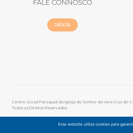
FALE CONNOSCO
CONTACTOS
Centro Social Paroquial da Igreja do Senhor da Vera Cruz do 
Todos os Direitos Reservados
TERMOS DE UTILIZAÇÃO
|
POLÍTICA DE PRIVACIDADE
|
LIVRO 
Este website utiliza cookies para garan
ONLINE