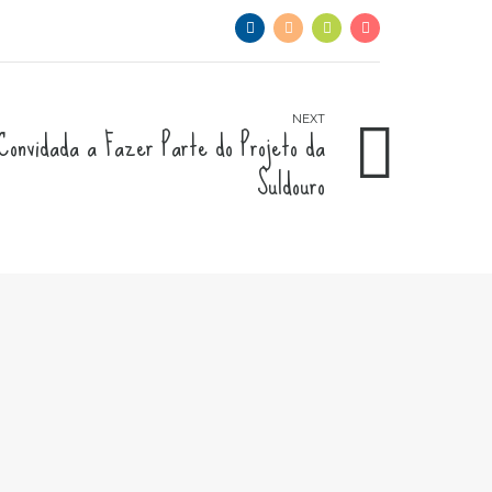
NEXT
onvidada a Fazer Parte do Projeto da
Suldouro