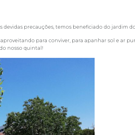
s devidas precauções, temos beneficiado do jardim do
aproveitando para conviver, para apanhar sol e ar pur
do nosso quintal!