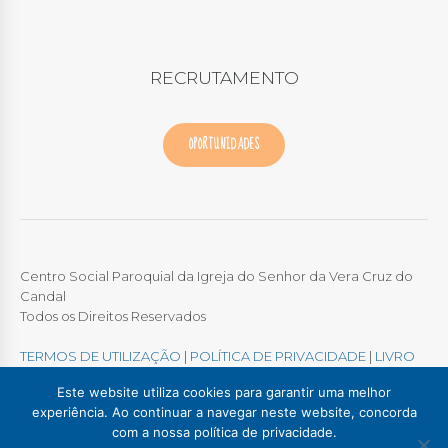
RECRUTAMENTO
OPORTUNIDADES
Centro Social Paroquial da Igreja do Senhor da Vera Cruz do
Candal
Todos os Direitos Reservados
TERMOS DE UTILIZAÇÃO
|
POLÍTICA DE PRIVACIDADE
|
LIVRO
DE RECLAMAÇÕES ONLINE
Este website utiliza cookies para garantir uma melhor
experiência. Ao continuar a navegar neste website, concorda
com a nossa política de privacidade.
Colégio / Creche Candal
Creche Madalena