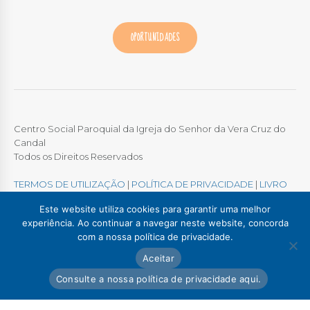
OPORTUNIDADES
Centro Social Paroquial da Igreja do Senhor da Vera Cruz do
Candal
Todos os Direitos Reservados
TERMOS DE UTILIZAÇÃO
|
POLÍTICA DE PRIVACIDADE
|
LIVRO
DE RECLAMAÇÕES ONLINE
Este website utiliza cookies para garantir uma melhor
experiência. Ao continuar a navegar neste website, concorda
com a nossa política de privacidade.
Colégio / Creche Candal
Creche Madalena
Aceitar
Creche Afurada
C. S. P. Santa Marinha
Lar Padre Alves Correia
Consulte a nossa política de privacidade aqui.