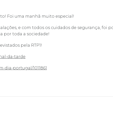
oto! Foi uma manhã muito especial!
talações, e com todos os cuidados de segurança, foi p
a por toda a sociedade!
revistados pela RTP1!
nal-da-tarde
m-dia-portugal/1011861