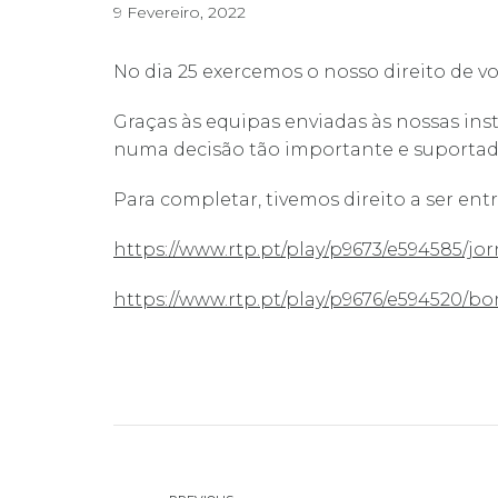
9 Fevereiro, 2022
No dia 25 exercemos o nosso direito de v
Graças às equipas enviadas às nossas ins
numa decisão tão importante e suportad
Para completar, tivemos direito a ser ent
https://www.rtp.pt/play/p9673/e594585/jor
https://www.rtp.pt/play/p9676/e594520/bo