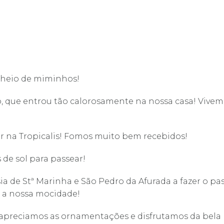
cheio de miminhos!
 que entrou tão calorosamente na nossa casa! Vive
r na Tropicalis! Fomos muito bem recebidos!
de sol para passear!
 de Stª Marinha e São Pedro da Afurada a fazer o pas
s a nossa mocidade!
e, apreciamos as ornamentações e disfrutamos da bela