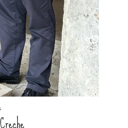
S
 Creche