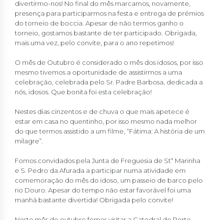
divertirmo-nos! No final do mês marcamos, novamente,
presença para participarmos na festa e entrega de prémios
do torneio de boccia. Apesar de não termos ganho o
torneio, gostamos bastante de ter participado. Obrigada,
mais uma vez, pelo convite, para o ano repetimos!
O mês de Outubro é considerado o mês dos idosos, por isso
mesmo tivemos a oportunidade de assistirmos a uma
celebração, celebrada pelo Sr. Padre Barbosa, dedicada a
nós, idosos. Que bonita foi esta celebração!
Nestes dias cinzentos e de chuva o que mais apetece é
estar em casa no quentinho, por isso mesmo nada melhor
do que termos assistido a um filme, “Fátima: A história de um
milagre”.
Fomos convidados pela Junta de Freguesia de Stª Marinha
e S. Pedro da Afurada a participar numa atividade em
comemoração do mês do idoso, um passeio de barco pelo
rio Douro. Apesar do tempo não estar favorável foi uma
manhã bastante divertida! Obrigada pelo convite!
Neste mês de outubro fomos visitar a Catedral do Porto