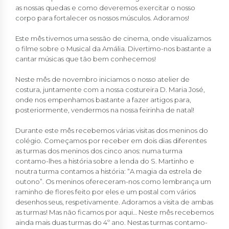
as nossas quedas e como deveremos exercitar o nosso
corpo para fortalecer os nossos músculos. Adoramos!
Este mês tivemos uma sessão de cinema, onde visualizamos
o filme sobre o Musical da Amália. Divertimo-nos bastante a
cantar músicas que tão bem conhecemos!
Neste mês de novembro iniciamos o nosso atelier de
costura, juntamente com a nossa costureira D. Maria José,
onde nos empenhamos bastante a fazer artigos para,
posteriormente, vendermos na nossa feirinha de natal!
Durante este mês recebemos várias visitas dos meninos do
colégio. Começamos por receber em dois dias diferentes
as turmas dos meninos dos cinco anos: numa turma
contamo-lhes a história sobre a lenda do S. Martinho e
noutra turma contamos a história: “A magia da estrela de
outono”. Os meninos ofereceram-nos como lembrança um
raminho de flores feito por eles e um postal com vários
desenhos seus, respetivamente. Adoramos a visita de ambas
as turmas! Mas não ficamos por aqui… Neste mês recebemos
ainda mais duas turmas do 4º ano. Nestas turmas contamo-