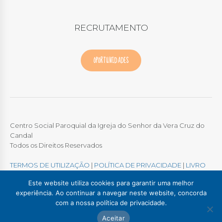
RECRUTAMENTO
OPORTUNIDADES
Centro Social Paroquial da Igreja do Senhor da Vera Cruz do
Candal
Todos os Direitos Reservados
TERMOS DE UTILIZAÇÃO
|
POLÍTICA DE PRIVACIDADE
|
LIVRO
DE RECLAMAÇÕES ONLINE
Este website utiliza cookies para garantir uma melhor
experiência. Ao continuar a navegar neste website, concorda
com a nossa política de privacidade.
Colégio / Creche Candal
Creche Madalena
Aceitar
Creche Afurada
C. S. P. Santa Marinha