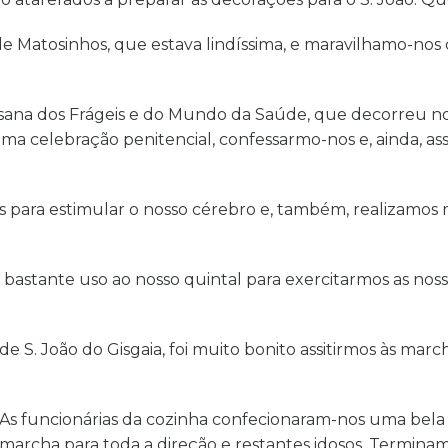
de Matosinhos, que estava lindíssima, e maravilhamo-no
esana dos Frágeis e do Mundo da Saúde, que decorreu n
uma celebração penitencial, confessarmo-nos e, ainda, ass
 para estimular o nosso cérebro e, também, realizamos m
astante uso ao nosso quintal para exercitarmos as noss
. João do Gisgaia, foi muito bonito assitirmos às marcha
 As funcionárias da cozinha confecionaram-nos uma bel
 marcha para toda a direção e restantes idosos. Terminam