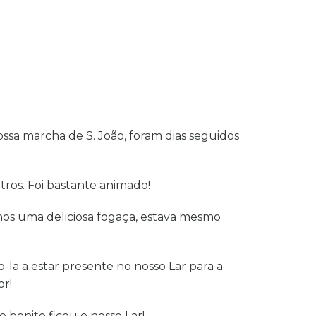
ssa marcha de S. João, foram dias seguidos
ros. Foi bastante animado!
m-nos uma deliciosa fogaça, estava mesmo
-la a estar presente no nosso Lar para a
or!
 bonito ficou o nosso Lar!