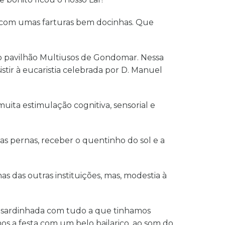
s com umas farturas bem docinhas. Que
o pavilhão Multiusos de Gondomar. Nessa
istir à eucaristia celebrada por D. Manuel
uita estimulação cognitiva, sensorial e
as pernas, receber o quentinho do sol e a
s das outras instituições, mas, modestia à
a sardinhada com tudo a que tinhamos
os a festa com um belo bailarico, ao som do