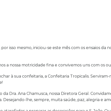
por isso mesmo, iniciou-se este mês com os ensaios da no
os a nossa motricidade fina e convivemos uns com os out
char à sua confeitaria, a Confeitaria Tropicalis. Servira
e!
o da Dra. Ana Chamusca, nossa Diretora Geral. Convidamo
Desejando-lhe, sempre, muita saúde, paz, alegria e am
atarefados a preparar as decorações para o S. João. Que