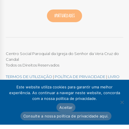
OPORTUNIDADES
Centro Social Paroquial da Igreja do Senhor da Vera Cruz do
Candal
Todos os Direitos Reservados
TERMOS DE UTILIZAÇÃO
|
POLÍTICA DE PRIVACIDADE
|
LIVRO
DE RECLAMAÇÕES ONLINE
Este website utiliza cookies para garantir uma melhor
experiência. Ao continuar a navegar neste website, concorda
com a nossa política de privacidade.
Colégio / Creche Candal
Creche Madalena
Aceitar
Creche Afurada
C. S. P. Santa Marinha
Lar Padre Alves Correia
Consulte a nossa política de privacidade aqui.