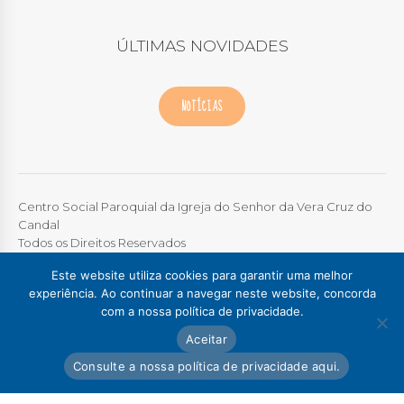
ÚLTIMAS NOVIDADES
NOTÍCIAS
Centro Social Paroquial da Igreja do Senhor da Vera Cruz do
Candal
Todos os Direitos Reservados
Este website utiliza cookies para garantir uma melhor
TERMOS DE UTILIZAÇÃO
|
POLÍTICA DE PRIVACIDADE
experiência. Ao continuar a navegar neste website, concorda
com a nossa política de privacidade.
Colégio / Creche Candal
Creche Madalena
Aceitar
Creche Afurada
C. S. P. Santa Marinha
Lar Padre Alves Correia
Consulte a nossa política de privacidade aqui.