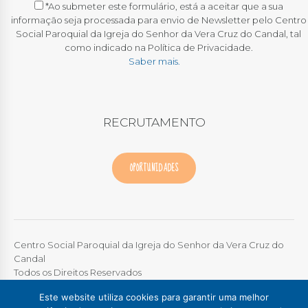
*Ao submeter este formulário, está a aceitar que a sua
informação seja processada para envio de Newsletter pelo Centro
Social Paroquial da Igreja do Senhor da Vera Cruz do Candal, tal
como indicado na Política de Privacidade.
Saber mais.
RECRUTAMENTO
OPORTUNIDADES
Centro Social Paroquial da Igreja do Senhor da Vera Cruz do
Candal
Todos os Direitos Reservados
Este website utiliza cookies para garantir uma melhor
TERMOS DE UTILIZAÇÃO
|
POLÍTICA DE PRIVACIDADE