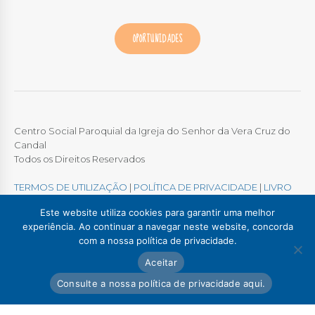
OPORTUNIDADES
Centro Social Paroquial da Igreja do Senhor da Vera Cruz do
Candal
Todos os Direitos Reservados
TERMOS DE UTILIZAÇÃO
|
POLÍTICA DE PRIVACIDADE
|
LIVRO
DE RECLAMAÇÕES ONLINE
Este website utiliza cookies para garantir uma melhor
experiência. Ao continuar a navegar neste website, concorda
com a nossa política de privacidade.
Colégio / Creche Candal
Creche Madalena
Aceitar
Creche Afurada
C. S. P. Santa Marinha
Lar Padre Alves Correia
Consulte a nossa política de privacidade aqui.