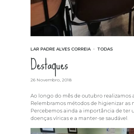
LAR PADRE ALVES CORREIA
TODAS
Destaques
26 Novembro, 2018
Ao longo do mês de outubro realizamos a
Relembramos métodos de higienizar as mã
Percebemos ainda a importância de ter u
doenças víricas e a manter-se saudável.