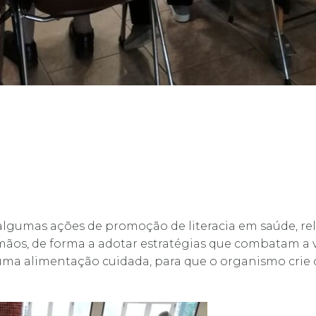
lgumas ações de promoção de literacia em saúde, rel
os, de forma a adotar estratégias que combatam a v
ma alimentação cuidada, para que o organismo crie d