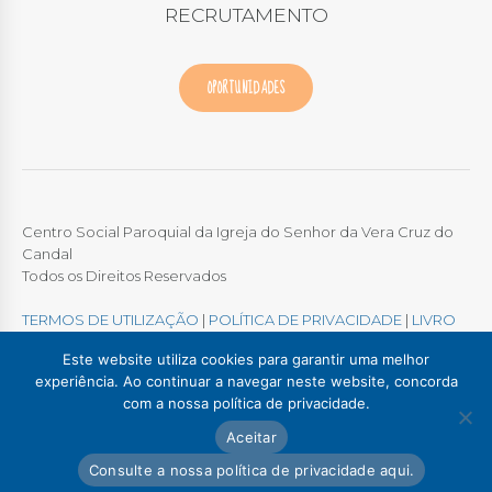
RECRUTAMENTO
OPORTUNIDADES
Centro Social Paroquial da Igreja do Senhor da Vera Cruz do
Candal
Todos os Direitos Reservados
TERMOS DE UTILIZAÇÃO
|
POLÍTICA DE PRIVACIDADE
|
LIVRO
DE RECLAMAÇÕES ONLINE
Este website utiliza cookies para garantir uma melhor
experiência. Ao continuar a navegar neste website, concorda
com a nossa política de privacidade.
Colégio / Creche Candal
Creche Madalena
Aceitar
Creche Afurada
C. S. P. Santa Marinha
Lar Padre Alves Correia
Consulte a nossa política de privacidade aqui.