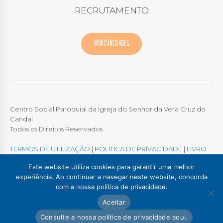
RECRUTAMENTO
OPORTUNIDADES
Centro Social Paroquial da Igreja do Senhor da Vera Cruz do
Candal
Todos os Direitos Reservados
TERMOS DE UTILIZAÇÃO
|
POLÍTICA DE PRIVACIDADE
|
LIVRO
DE RECLAMAÇÕES ONLINE
Este website utiliza cookies para garantir uma melhor
experiência. Ao continuar a navegar neste website, concorda
com a nossa política de privacidade.
Colégio / Creche Candal
Creche Madalena
Aceitar
Creche Afurada
C. S. P. Santa Marinha
Lar Padre Alves Correia
Consulte a nossa política de privacidade aqui.