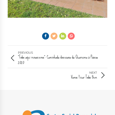
PREVIOUS
“Todos aqui renascemos”: Caminhada diocesana da Quaresma à Páscoa
2020
NEXT
Vamos Ficar Todos Bem