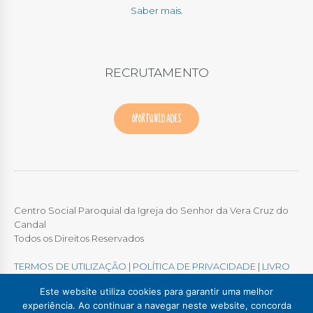
Saber mais.
RECRUTAMENTO
OPORTUNIDADES
Centro Social Paroquial da Igreja do Senhor da Vera Cruz do
Candal
Todos os Direitos Reservados
TERMOS DE UTILIZAÇÃO
|
POLÍTICA DE PRIVACIDADE
|
LIVRO
DE RECLAMAÇÕES ONLINE
Este website utiliza cookies para garantir uma melhor
experiência. Ao continuar a navegar neste website, concorda