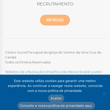
RECRUTAMENTO
OPORTUNIDADES
Centro Social Paroquial da Igreja do Senhor da Vera Cruz do
Candal
Todos os Direitos Reservados
TERMOS DE UTILIZAÇÃO
|
POLÍTICA DE PRIVACIDADE
|
LIVRO
DE RECLAMAÇÕES ONLINE
Este website utiliza cookies para garantir uma melhor
experiência. Ao continuar a navegar neste website, concorda
com a nossa política de privacidade.
Colégio / Creche Candal
Creche Madalena
Aceitar
Creche Afurada
C. S. P. Santa Marinha
Lar Padre Alves Correia
Consulte a nossa política de privacidade aqui.