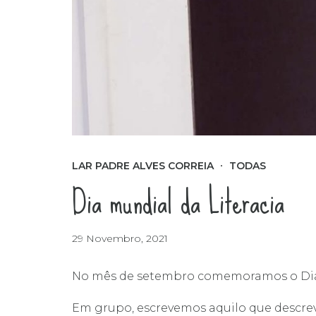
LAR PADRE ALVES CORREIA
TODAS
Dia mundial da Literacia
29 Novembro, 2021
No mês de setembro comemoramos o Dia M
Em grupo, escrevemos aquilo que descrev