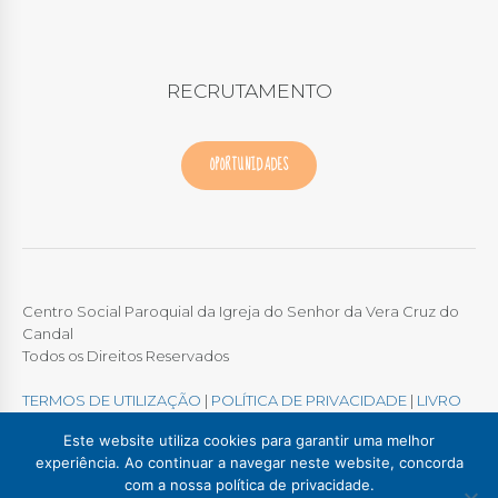
RECRUTAMENTO
OPORTUNIDADES
Centro Social Paroquial da Igreja do Senhor da Vera Cruz do
Candal
Todos os Direitos Reservados
TERMOS DE UTILIZAÇÃO
|
POLÍTICA DE PRIVACIDADE
|
LIVRO
DE RECLAMAÇÕES ONLINE
Este website utiliza cookies para garantir uma melhor
experiência. Ao continuar a navegar neste website, concorda
com a nossa política de privacidade.