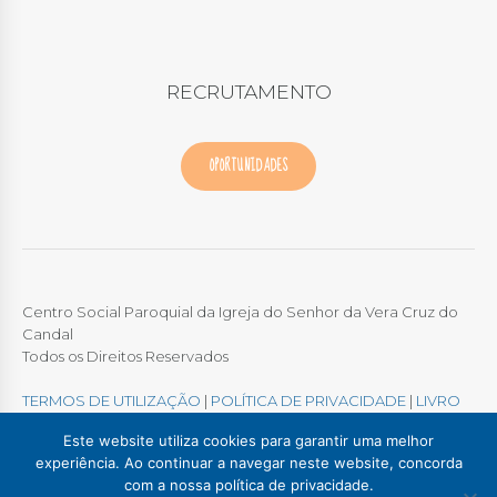
RECRUTAMENTO
OPORTUNIDADES
Centro Social Paroquial da Igreja do Senhor da Vera Cruz do
Candal
Todos os Direitos Reservados
TERMOS DE UTILIZAÇÃO
|
POLÍTICA DE PRIVACIDADE
|
LIVRO
DE RECLAMAÇÕES ONLINE
Este website utiliza cookies para garantir uma melhor
experiência. Ao continuar a navegar neste website, concorda
com a nossa política de privacidade.