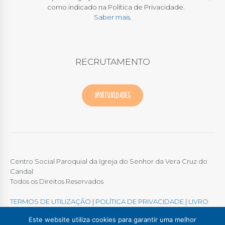
como indicado na Política de Privacidade.
Saber mais.
RECRUTAMENTO
OPORTUNIDADES
Centro Social Paroquial da Igreja do Senhor da Vera Cruz do
Candal
Todos os Direitos Reservados
TERMOS DE UTILIZAÇÃO
|
POLÍTICA DE PRIVACIDADE
|
LIVRO
DE RECLAMAÇÕES ONLINE
Este website utiliza cookies para garantir uma melhor