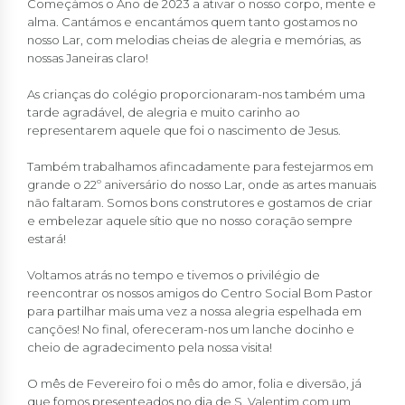
Começámos o Ano de 2023 a ativar o nosso corpo, mente e
alma. Cantámos e encantámos quem tanto gostamos no
nosso Lar, com melodias cheias de alegria e memórias, as
nossas Janeiras claro!
As crianças do colégio proporcionaram-nos também uma
tarde agradável, de alegria e muito carinho ao
representarem aquele que foi o nascimento de Jesus.
Também trabalhamos afincadamente para festejarmos em
grande o 22º aniversário do nosso Lar, onde as artes manuais
não faltaram. Somos bons construtores e gostamos de criar
e embelezar aquele sítio que no nosso coração sempre
estará!
Voltamos atrás no tempo e tivemos o privilégio de
reencontrar os nossos amigos do Centro Social Bom Pastor
para partilhar mais uma vez a nossa alegria espelhada em
canções! No final, ofereceram-nos um lanche docinho e
cheio de agradecimento pela nossa visita!
O mês de Fevereiro foi o mês do amor, folia e diversão, já
que fomos presenteados no dia de S. Valentim com um