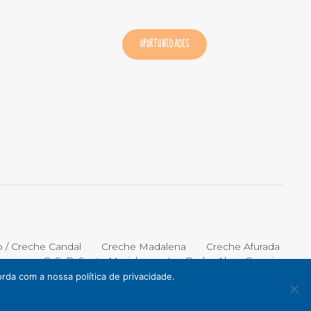
OPORTUNIDADES
o / Creche Candal
Creche Madalena
Creche Afurada
C. S. P. Santa Marinha
Lar Padre Alves Correia
rda com a nossa política de privacidade.