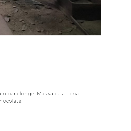
oram para longe! Mas valeu a pena…
hocolate.