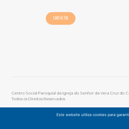
CONTACTOS
Centro Social Paroquial da Igreja do Senhor da Vera Cruz do 
Todos os Direitos Reservados
TERMOS DE UTILIZAÇÃO
|
POLÍTICA DE PRIVACIDADE
|
LIVRO 
Este website utiliza cookies para garan
ONLINE